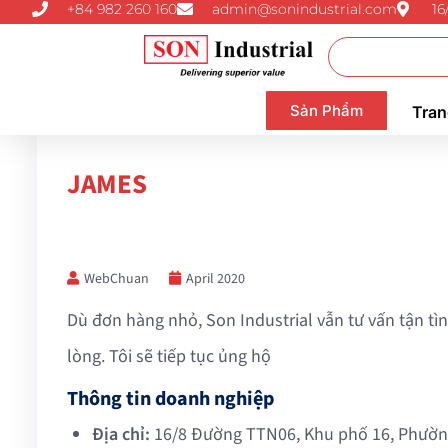
+84 982 260 160
admin@sonindustrial.com
16
Sản Phẩm
Tran
JAMES
WebChuan
April 2020
Dù đơn hàng nhỏ, Son Industrial vẫn tư vấn tận tìn
lòng. Tôi sẽ tiếp tục ủng hộ
Thông tin doanh nghiệp
Địa chỉ:
16/8 Đường TTN06, Khu phố 16, Phườn