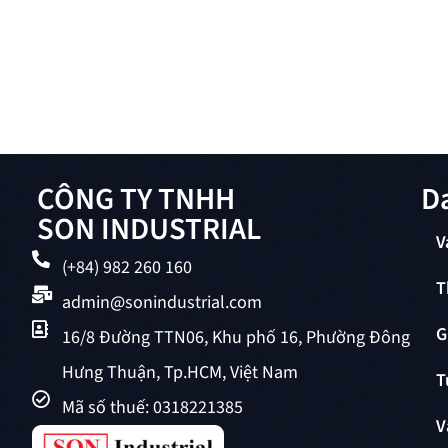
CÔNG TY TNHH
D
SON INDUSTRIAL
V
(+84) 982 260 160
T
admin@sonindustrial.com
G
16/8 Đường TTN06, Khu phố 16, Phường Đông
Hưng Thuận, Tp.HCM, Việt Nam
T
Mã số thuế: 0318221385
V