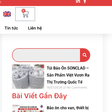
M
0
Tin tức
Liên hệ
Túi Bảo Ôn SONCLAD –
Sản Phẩm Việt Vươn Ra
Thị Trường Quốc Tế
16/01/2026
No Comments
Bài Viết Gần Đây
Bảo ôn cho van, thiết bị