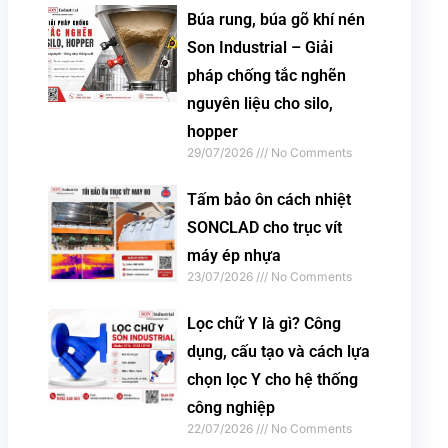
Búa rung, búa gõ khí nén
Son Industrial – Giải
pháp chống tắc nghẽn
nguyên liệu cho silo,
hopper
29/07/2026
No Comments
Tấm bảo ôn cách nhiệt
SONCLAD cho trục vít
máy ép nhựa
23/07/2026
No Comments
Lọc chữ Y là gì? Công
dụng, cấu tạo và cách lựa
chọn lọc Y cho hệ thống
công nghiệp
22/07/2026
No Comments