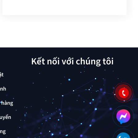
Kết nối với chúng tôi
ật
ành
ả hàng
huyển
ụng