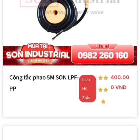
Công tắc phao 5M SON LPF-
400.00
Liên
0
VND
PP
Hệ
Zalo