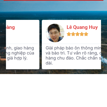
Lê Quang Huy





Giải pháp bảo ôn thông minh, dễ tháo lắp
và bảo trì. Tư vấn rõ ràng, chăm sóc khách
hàng chu đáo. Chắc chắn sẽ hợp tác lâu
dài.