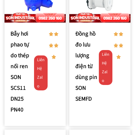
Bẫy hơi
Đồng hồ
phao tự
đo lưu
do thép
lượng
Liên
Liên
Hệ
nối ren
điện từ
Hệ
Zal
SON
dùng pin
Zal
o
o
SCS11
SON
DN25
SEMFD
PN40