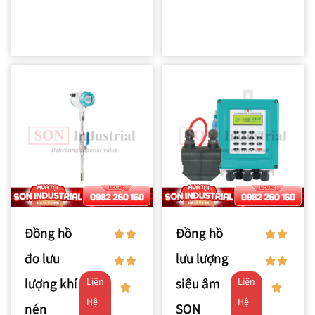
Đồng hồ
Đồng hồ
đo lưu
lưu lượng
lượng khí
siêu âm
Liên
Liên
Hệ
Hệ
nén
SON