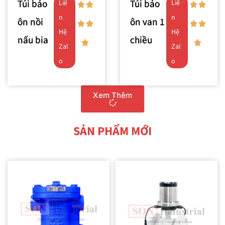
Túi bảo
Túi bảo
Liê
Liê
n
n
ôn nồi
ôn van 1
Hệ
Hệ
nấu bia
chiều
Zal
Zal
o
o
Xem Thêm
SẢN PHẨM MỚI