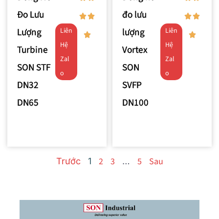
Đo Lưu
đo lưu
Lượng
lượng
Liên
Liên
Hệ
Hệ
Turbine
Vortex
Zal
Zal
SON STF
SON
o
o
DN32
SVFP
DN65
DN100
2
3
5
Sau
Trước
1
…