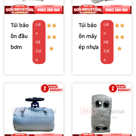
Túi bảo
Túi bảo
Liê
Liê
n
n
ôn đầu
ôn máy
Hệ
Hệ
bơm
ép nhựa
Zal
Zal
o
o