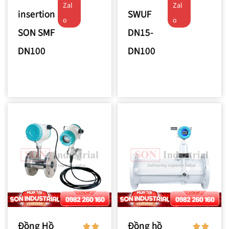
Zal
Zal
insertion
SWUF
o
o
SON SMF
DN15-
DN100
DN100
Đồng Hồ
Đồng hồ