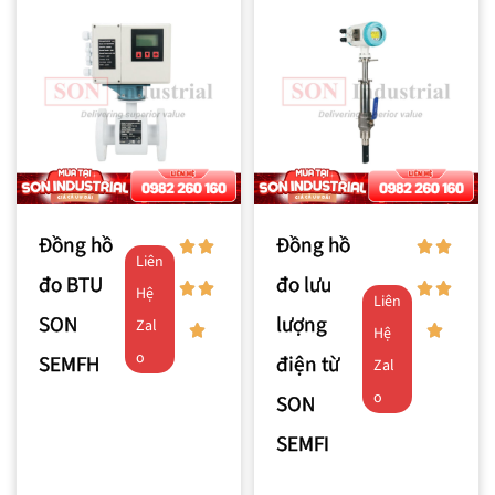
Đồng hồ
Đồng hồ
Liên
đo BTU
đo lưu
Hệ
Liên
SON
lượng
Zal
Hệ
o
SEMFH
điện từ
Zal
o
SON
SEMFI