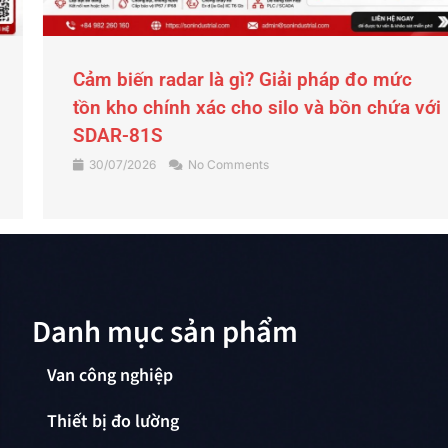
Cảm biến radar là gì? Giải pháp đo mức
tồn kho chính xác cho silo và bồn chứa với
SDAR-81S
30/07/2026
No Comments
Danh mục sản phẩm
Van công nghiệp
Thiết bị đo lường