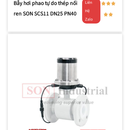
Bẫy hơi phao tự do thép nối
Liên
Hệ
ren SON SCS11 DN25 PN40
Zalo