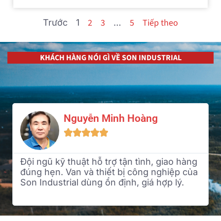
2
3
5
Tiếp theo
Trước
1
…
KHÁCH HÀNG NÓI GÌ VỀ SON INDUSTRIAL
Lê Quang Huy





Giải pháp bảo ôn thông minh, dễ tháo lắp
và bảo trì. Tư vấn rõ ràng, chăm sóc khách
hàng chu đáo. Chắc chắn sẽ hợp tác lâu
dài.