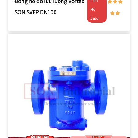
Đồng hồ đo lưu lượng Vortex
Liên
Hệ
SON SVFP DN100
Zalo