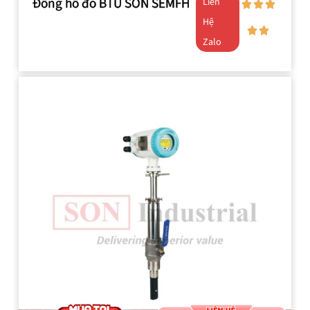
Đồng hồ đo BTU SON SEMFH
Liên
Hệ
Zalo