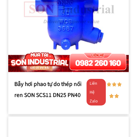
Bẫy hơi phao tự do thép nối
Liên
Hệ
ren SON SCS11 DN25 PN40
Zalo