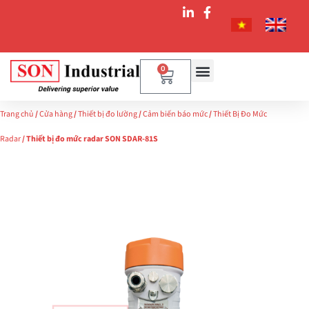
0
Trang chủ
/
Cửa hàng
/
Thiết bị đo lường
/
Cảm biến báo mức
/
Thiết Bị Đo Mức
Radar
/ Thiết bị đo mức radar SON SDAR-81S