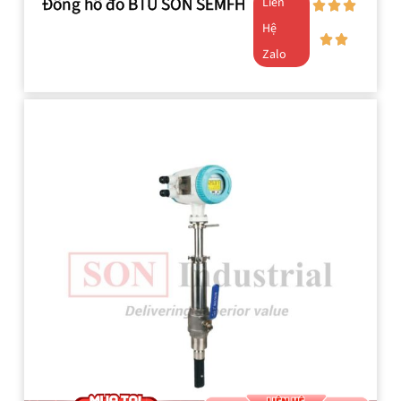
Đồng hồ đo BTU SON SEMFH
Liên
Hệ
Zalo