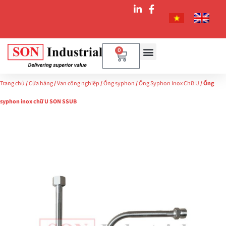
0
Trang chủ
/
Cửa hàng
/
Van công nghiệp
/
Ống syphon
/
Ống Syphon Inox Chữ U
/ Ống
syphon inox chữ U SON SSUB