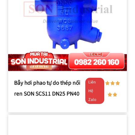
Bẫy hơi phao tự do thép nối
Liên
Hệ
ren SON SCS11 DN25 PN40
Zalo