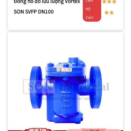
Đồng hồ đo lưu lượng Vortex
Liên
Hệ
SON SVFP DN100
Zalo