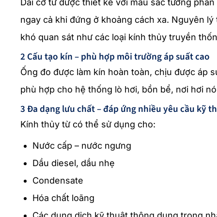
Dải cờ từ được thiết kế với màu sắc tương phả
ngay cả khi đứng ở khoảng cách xa. Nguyên lý t
khó quan sát như các loại kính thủy truyền thốn
2 Cấu tạo kín – phù hợp môi trường áp suất cao
Ống đo được làm kín hoàn toàn, chịu được áp suấ
phù hợp cho hệ thống lò hơi, bồn bể, nơi hơi nó
3 Đa dạng lưu chất – đáp ứng nhiều yêu cầu kỹ t
Kính thủy từ có thể sử dụng cho:
Nước cấp – nước ngưng
Dầu diesel, dầu nhẹ
Condensate
Hóa chất loãng
Các dung dịch kỹ thuật thông dụng trong n