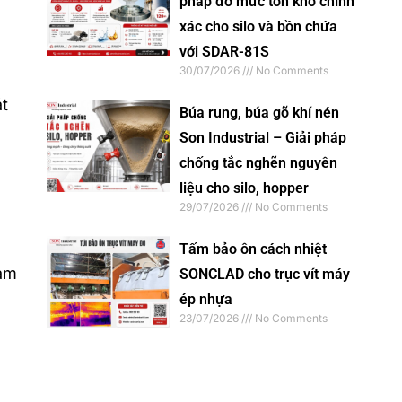
pháp đo mức tồn kho chính
xác cho silo và bồn chứa
với SDAR-81S
30/07/2026
No Comments
át
Búa rung, búa gõ khí nén
Son Industrial – Giải pháp
chống tắc nghẽn nguyên
liệu cho silo, hopper
29/07/2026
No Comments
Tấm bảo ôn cách nhiệt
iảm
SONCLAD cho trục vít máy
ép nhựa
23/07/2026
No Comments