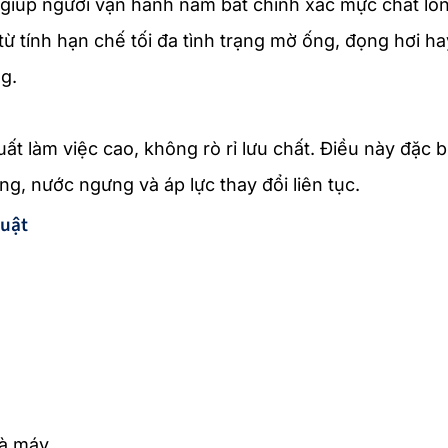
n giúp người vận hành nắm bắt chính xác mực chất lỏ
ừ tính hạn chế tối đa tình trạng mờ ống, đọng hơi ha
g.
t làm việc cao, không rò rỉ lưu chất. Điều này đặc b
ng, nước ngưng và áp lực thay đổi liên tục.
huật
hà máy