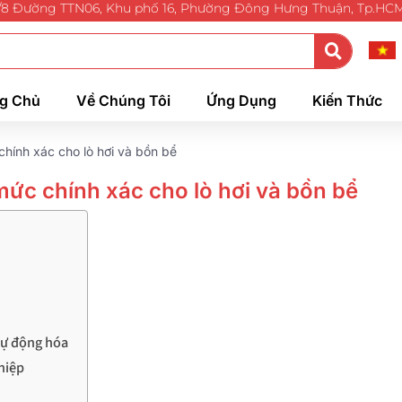
/8 Đường TTN06, Khu phố 16, Phường Đông Hưng Thuận, Tp.HC
g Chủ
Về Chúng Tôi
Ứng Dụng
Kiến Thức
chính xác cho lò hơi và bồn bể
 mức chính xác cho lò hơi và bồn bể
tự động hóa
hiệp