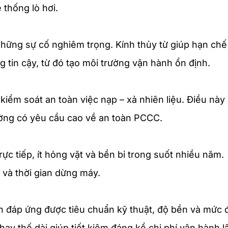
thống lò hơi.
 những sự cố nghiêm trọng. Kính thủy từ giúp hạn chế
 tin cậy, từ đó tạo môi trường vận hành ổn định.
 kiểm soát an toàn việc nạp – xả nhiên liệu. Điều này
ường có yêu cầu cao về an toàn PCCC.
rực tiếp, ít hỏng vặt và bền bỉ trong suốt nhiều năm.
 và thời gian dừng máy.
ẫn đáp ứng được tiêu chuẩn kỹ thuật, độ bền và mức 
ay thế dài giúp tiết kiệm đáng kể chi phí vận hành l