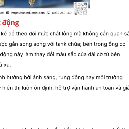
t động
t kế để theo dõi mức chất lỏng mà không cần quan s
được gắn song song với tank chứa; bên trong ống có
động này làm thay đổi màu sắc của dải cờ từ bên
ừ xa.
 ảnh hưởng bởi ánh sáng, rung động hay môi trường
 hiển thị luôn ổn định, hỗ trợ vận hành an toàn và g