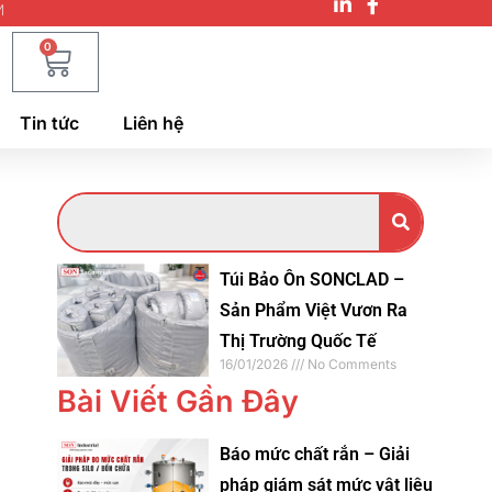
M
0
Tin tức
Liên hệ
Túi Bảo Ôn SONCLAD –
Sản Phẩm Việt Vươn Ra
Thị Trường Quốc Tế
16/01/2026
No Comments
Bài Viết Gần Đây
Báo mức chất rắn – Giải
pháp giám sát mức vật liệu