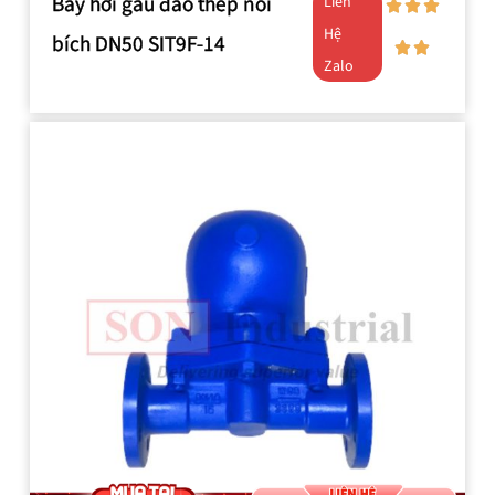
Bẫy hơi gầu đảo thép nối
Liên
Hệ
bích DN50 SIT9F-14
Zalo