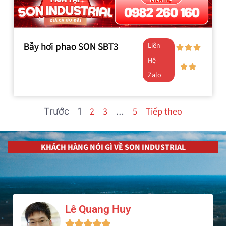
Bẫy hơi phao SON SBT3
Liên
Hệ
Zalo
2
3
5
Tiếp theo
Trước
1
…
KHÁCH HÀNG NÓI GÌ VỀ SON INDUSTRIAL
Lê Quang Huy




