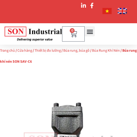
0
Trang chủ
/
Cửa hàng
/
Thiết bị đo lường
/
Búa rung, búa gõ
/
Búa Rung Khí Nén
/ Búa rung
khí nén SON SAV-C6