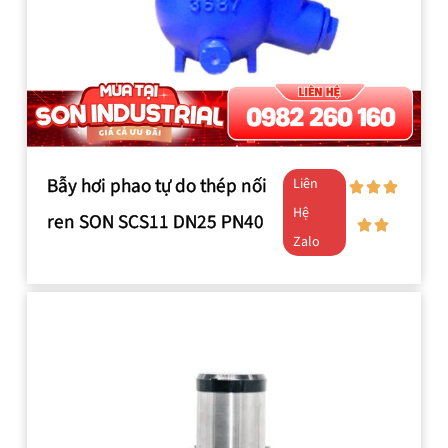
Bẫy hơi phao tự do thép nối
Liên
Hệ
ren SON SCS11 DN25 PN40
Zalo