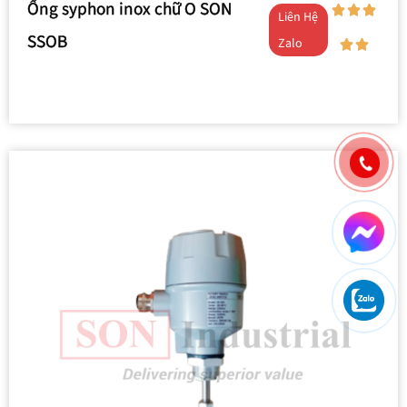
Ống syphon inox chữ O SON
Liên Hệ
SSOB
Zalo