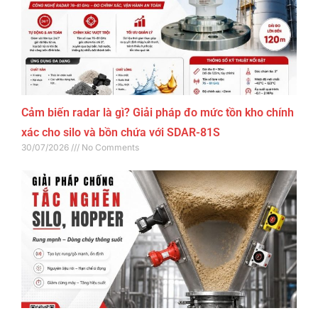
Cảm biến radar là gì? Giải pháp đo mức tồn kho chính
xác cho silo và bồn chứa với SDAR-81S
30/07/2026
No Comments