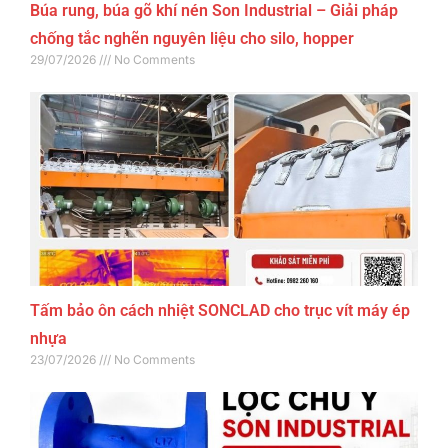
Búa rung, búa gõ khí nén Son Industrial – Giải pháp
chống tắc nghẽn nguyên liệu cho silo, hopper
29/07/2026
No Comments
Tấm bảo ôn cách nhiệt SONCLAD cho trục vít máy ép
nhựa
23/07/2026
No Comments