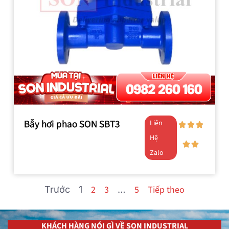
Bẫy hơi phao SON SBT3
Liên
Hệ
Zalo
2
3
5
Tiếp theo
Trước
1
…
KHÁCH HÀNG NÓI GÌ VỀ SON INDUSTRIAL