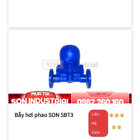
Hệ
bích DN50 SIT9F-14
Zalo