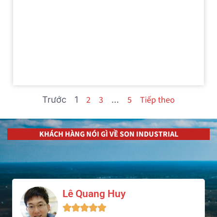
Bẫy hơi phao SON SBT3
Liên
Hệ
Zalo
2
3
5
Tiếp theo
Trước
1
…
KHÁCH HÀNG NÓI GÌ VỀ SON INDUSTRIAL
Phạm Văn Dũng




