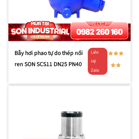
Bẫy hơi phao tự do thép nối
Liên
Hệ
ren SON SCS11 DN25 PN40
Zalo