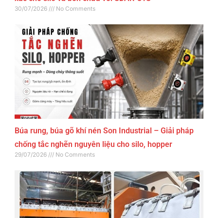
30/07/2026
No Comments
Búa rung, búa gõ khí nén Son Industrial – Giải pháp
chống tắc nghẽn nguyên liệu cho silo, hopper
29/07/2026
No Comments