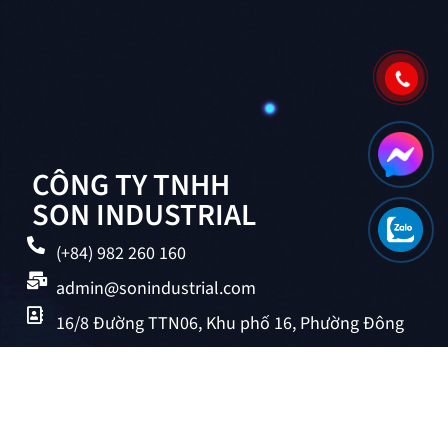
CÔNG TY TNHH
SON INDUSTRIAL
(+84) 982 260 160
admin@sonindustrial.com
16/8 Đường TTN06, Khu phố 16, Phường Đông
Hưng Thuận, Tp.HCM, Việt Nam
Mã số thuế: 0318221385