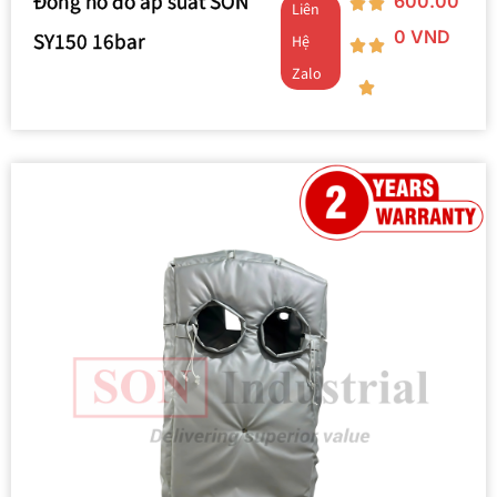
Đồng hồ đo áp suất SON
600.00
Liên
0
VND
SY150 16bar
Hệ
Zalo