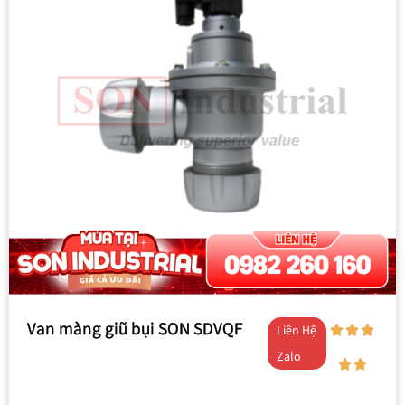
Van màng giũ bụi SON SDVQF
Liên Hệ
Zalo