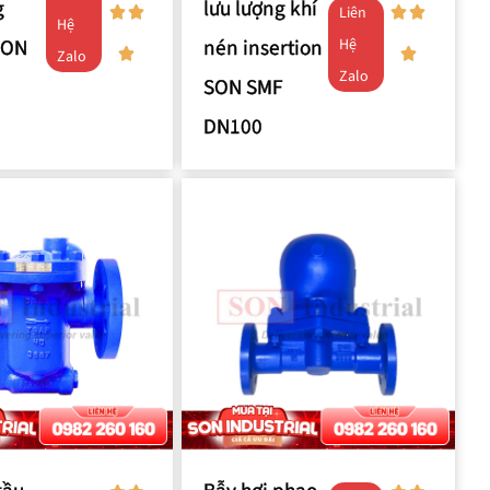
g
lưu lượng khí
Liên
Hệ
SON
nén insertion
Hệ
Zalo
Zalo
SON SMF
DN100