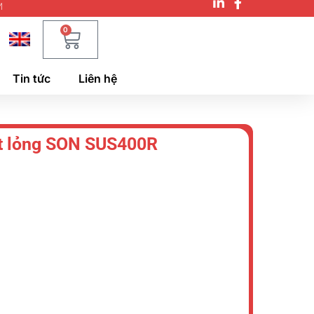
M
0
Tin tức
Liên hệ
t lỏng SON SUS400R