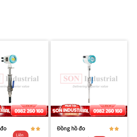
 đo
Đồng hồ đo
Liên