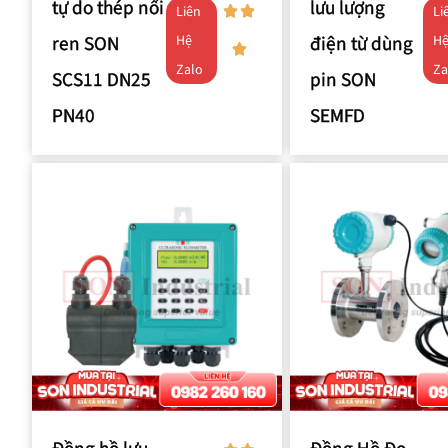
tự do thép nối
lưu lượng
Liên
Li
ren SON
điện từ dùng
Hệ
H
Zalo
Za
SCS11 DN25
pin SON
PN40
SEMFD