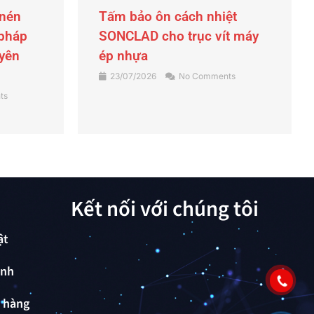
ệt
Lọc chữ Y là gì? Công dụng,
t máy
cấu tạo và cách lựa chọn lọc
Y cho hệ thống công nghiệp
ts
22/07/2026
No Comments
Kết nối với chúng tôi
ật
ành
ả hàng