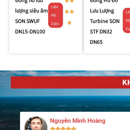
Đồng hồ lưu
Đồng Hồ Đo
Liên
lượng siêu âm
Lưu Lượng
Li
Hệ
SON SWUF
Turbine SON
H
Zalo
Za
DN15-DN100
STF DN32
DN65
K
Nguyễn Minh Hoàng




