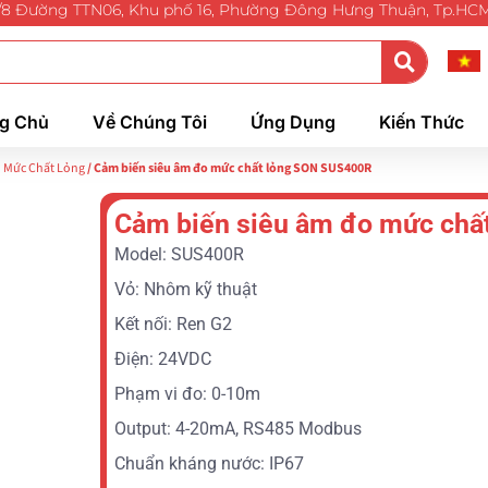
/8 Đường TTN06, Khu phố 16, Phường Đông Hưng Thuận, Tp.HC
g Chủ
Về Chúng Tôi
Ứng Dụng
Kiến Thức
 Mức Chất Lỏng
/ Cảm biến siêu âm đo mức chất lỏng SON SUS400R
Cảm biến siêu âm đo mức chấ
Model: SUS400R
Vỏ: Nhôm kỹ thuật
Kết nối: Ren G2
Điện: 24VDC
Phạm vi đo: 0-10m
Output: 4-20mA, RS485 Modbus
Chuẩn kháng nước: IP67