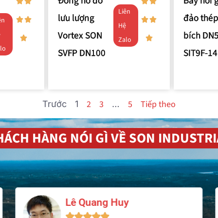
Đồng hồ đo
Bẫy hơi 
Liên
lưu lượng
đảo thép
ên
Hệ
Vortex SON
bích DN
ệ
Zalo
lo
SVFP DN100
SIT9F-14
2
3
5
Tiếp theo
Trước
1
…
HÁCH HÀNG NÓI GÌ VỀ SON INDUSTRI
Lê Quang Huy




