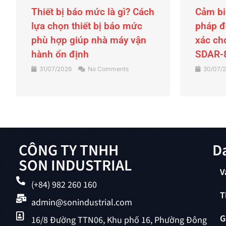
Cảm biến radar là gì? Giải
Búa ru
pháp đo mức tồn kho chính
Son Ind
xác cho silo và bồn chứa với
chống 
SDAR-81S
liệu ch
30/07/2026
No Comments
29/07/
CÔNG TY TNHH
D
SON INDUSTRIAL
V
(+84) 982 260 160
T
admin@sonindustrial.com
G
16/8 Đường TTN06, Khu phố 16, Phường Đông