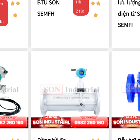
BTU SON
lưu lượn
Hệ
ên
Zalo
SEMFH
điện từ 
ệ
lo
SEMFI