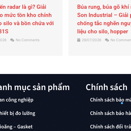
ng, búa gõ khí nén
Tấm bảo ôn cách nhi
ustrial – Giải pháp
SONCLAD cho trục ví
tắc nghẽn nguyên
ép nhựa
o silo, hopper
23/07/2026
No Commen
2026
No Comments
anh mục sản phẩm
Chính sách
an công nghiệp
Chính sách bảo m
hiết bị đo lường
Chính sách bảo h
ioăng – Gasket
Chính sách đổi tr