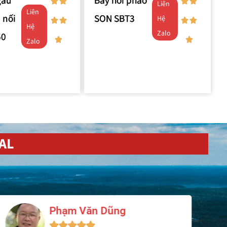
gầu
Bẫy hơi phao
Liên
Liên
 nối
SON SBT3
Hệ
Hệ
Zalo
50
Zalo
AL
Phạm Văn Dũng




