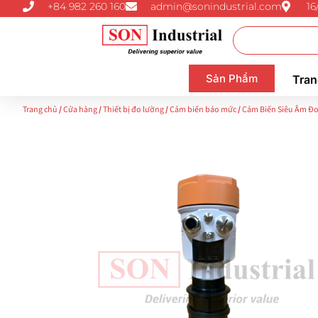
+84 982 260 160
admin@sonindustrial.com
16
Sản Phẩm
Tran
Trang chủ
/
Cửa hàng
/
Thiết bị đo lường
/
Cảm biến báo mức
/
Cảm Biến Siêu Âm Đo