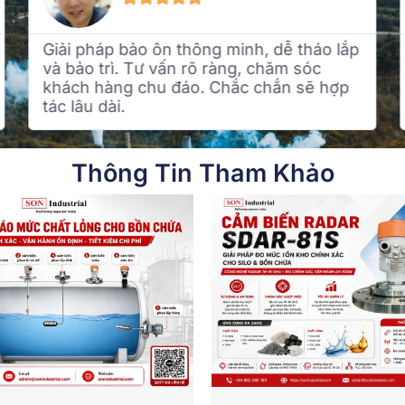
ắp
Dịch vụ chuyên nghiệp, sản phẩm bảo
ôn chất lượng. Sau khi lắp đặt tiết kiệm
p
được chi phí năng lượng đáng kể. Rất hài
lòng!
Thông Tin Tham Khảo