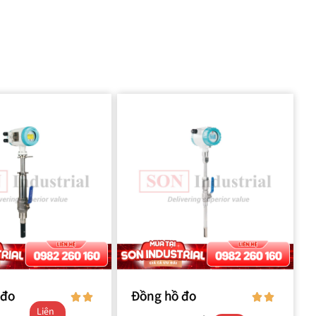
 đo
Đồng hồ đo
Liên