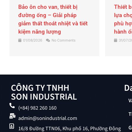
Thiết bị báo mức là gì? Cách
Cảm biế
lựa chọn thiết bị báo mức
pháp đ
phù hợp giúp nhà máy vận
xác ch
hành ổn định
SDAR-
31/07/2026
No Comments
30/07/
CÔNG TY TNHH
D
SON INDUSTRIAL
V
(+84) 982 260 160
T
admin@sonindustrial.com
G
16/8 Đường TTN06, Khu phố 16, Phường Đông