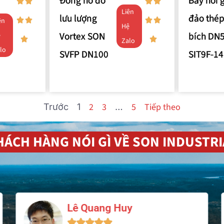
Đồng hồ đo
Bẫy hơi 
Liên
lưu lượng
đảo thép
ên
Hệ
Vortex SON
bích DN
ệ
Zalo
lo
SVFP DN100
SIT9F-14
2
3
5
Tiếp theo
Trước
1
…
HÁCH HÀNG NÓI GÌ VỀ SON INDUSTRI
Phạm Văn Dũng




