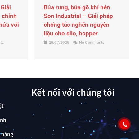
 nén
Tấm bảo ôn cách nhiệt
 pháp
SONCLAD cho trục vít máy
yên
ép nhựa
23/07/2026
No Comments
ts
Kết nối với chúng tôi
ật
ành
ả hàng