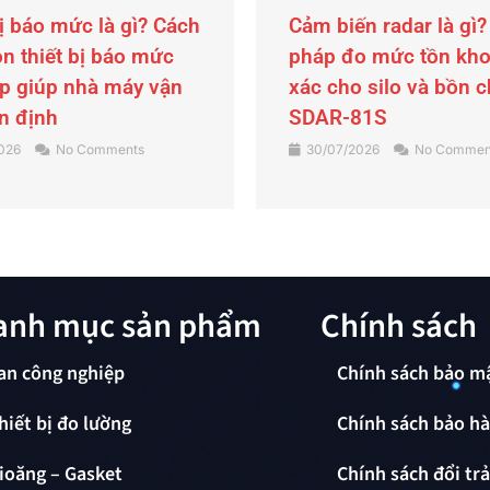
n radar là gì? Giải
Búa rung, búa gõ khí
o mức tồn kho chính
Son Industrial – Giải
o silo và bồn chứa với
chống tắc nghẽn ngu
81S
liệu cho silo, hopper
2026
No Comments
29/07/2026
No Commen
anh mục sản phẩm
Chính sách
an công nghiệp
Chính sách bảo m
hiết bị đo lường
Chính sách bảo h
ioăng – Gasket
Chính sách đổi tr