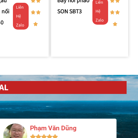
gầu
Bẫy hơi phao
Liên
Liên
 nối
SON SBT3
Hệ
Hệ
Zalo
50
Zalo
AL
Nguyễn Minh Hoàng




