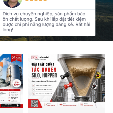
Đội ngũ kỹ thuật hỗ trợ tận tình, giao
hàng đúng hẹn. Van và thiết bị công
nghiệp của Son Industrial dùng ổn định,
giá hợp lý.