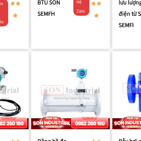
BTU SON
lưu lượn
Hệ
ên
Zalo
SEMFH
điện từ 
ệ
lo
SEMFI