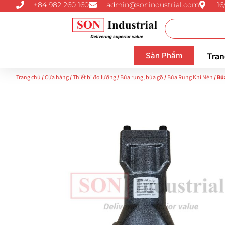
+84 982 260 160
admin@sonindustrial.com
16
Sản Phẩm
Tran
Trang chủ
/
Cửa hàng
/
Thiết bị đo lường
/
Búa rung, búa gõ
/
Búa Rung Khí Nén
/ Bú