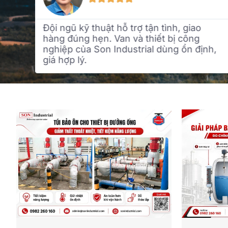
ao
Giải pháp bảo ôn thông minh, dễ tháo l
g
và bảo trì. Tư vấn rõ ràng, chăm sóc
định,
khách hàng chu đáo. Chắc chắn sẽ hợ
tác lâu dài.