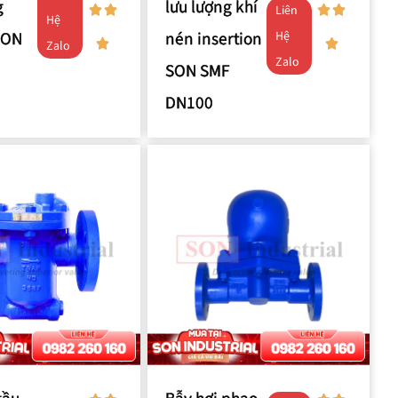
g
lưu lượng khí
Liên
Hệ
SON
nén insertion
Hệ
Zalo
Zalo
SON SMF
DN100