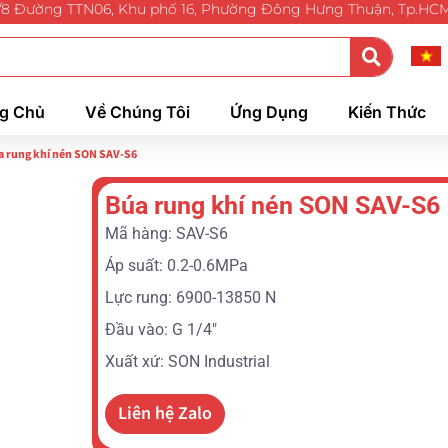
/8 Đường TTN06, Khu phố 16, Phường Đông Hưng Thuận, Tp.HC
g Chủ
Về Chúng Tôi
Ứng Dụng
Kiến Thức
a rung khí nén SON SAV-S6
Búa rung khí nén SON SAV-S6
Mã hàng: SAV-S6
Áp suất: 0.2-0.6MPa
Lực rung: 6900-13850 N
Đầu vào: G 1/4″
Xuất xứ: SON Industrial
Liên hệ Zalo