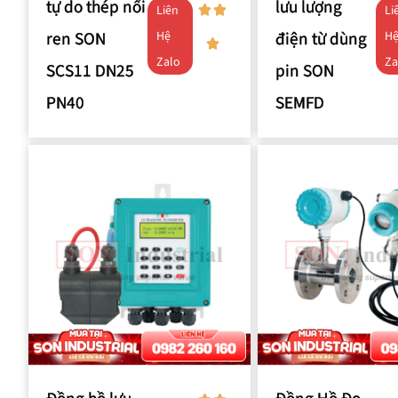
tự do thép nối
lưu lượng
Liên
Li
ren SON
điện từ dùng
Hệ
H
Zalo
Za
SCS11 DN25
pin SON
PN40
SEMFD