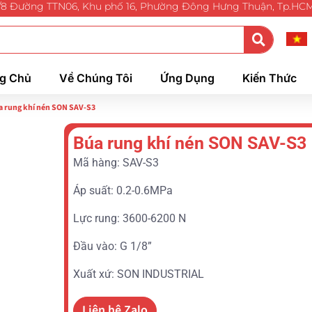
/8 Đường TTN06, Khu phố 16, Phường Đông Hưng Thuận, Tp.HC
g Chủ
Về Chúng Tôi
Ứng Dụng
Kiến Thức
a rung khí nén SON SAV-S3
Búa rung khí nén SON SAV-S3
Mã hàng: SAV-S3
Áp suất: 0.2-0.6MPa
Lực rung: 3600-6200 N
Đầu vào: G 1/8”
Xuất xứ: SON INDUSTRIAL
Liên hệ Zalo