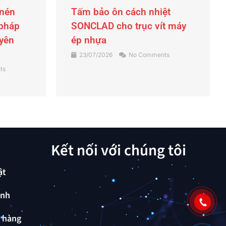
ệt
Lọc chữ Y là gì? Công dụng,
t máy
cấu tạo và cách lựa chọn lọc
Y cho hệ thống công nghiệp
ts
22/07/2026
No Comments
Kết nối với chúng tôi
ật
ành
ả hàng