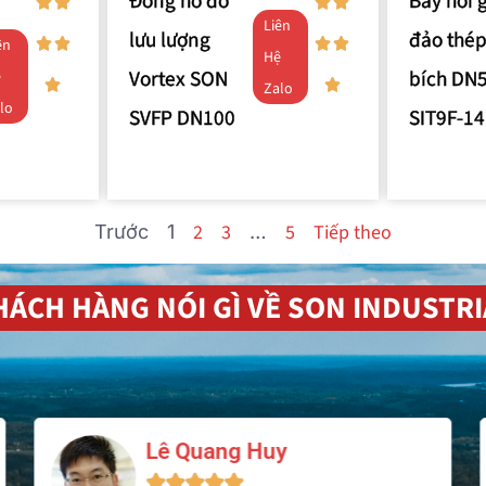
Đồng hồ đo
Bẫy hơi 
Liên
lưu lượng
đảo thép
ên
Hệ
Vortex SON
bích DN
ệ
Zalo
lo
SVFP DN100
SIT9F-14
2
3
5
Tiếp theo
Trước
1
…
HÁCH HÀNG NÓI GÌ VỀ SON INDUSTRI
Phạm Văn Dũng




