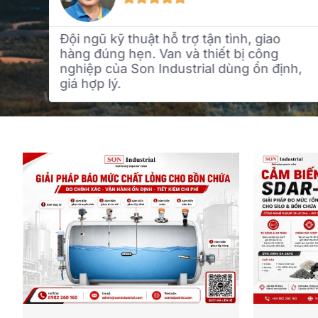
Giải pháp bảo ôn thông minh, dễ tháo lắp
và bảo trì. Tư vấn rõ ràng, chăm sóc
h,
khách hàng chu đáo. Chắc chắn sẽ hợp
tác lâu dài.