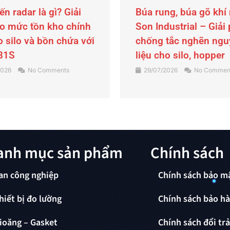
ng, búa gõ khí nén
Tấm bảo ôn cách nhi
ustrial – Giải pháp
SONCLAD cho trục ví
tắc nghẽn nguyên
ép nhựa
o silo, hopper
23/07/2026
No Commen
2026
No Comments
anh mục sản phẩm
Chính sách
an công nghiệp
Chính sách bảo m
hiết bị đo lường
Chính sách bảo h
ioăng – Gasket
Chính sách đổi tr