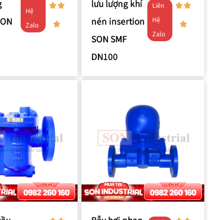
g
lưu lượng khí
Liên
Hệ
SON
nén insertion
Hệ
Zalo
Zalo
SON SMF
DN100