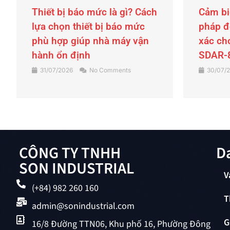
Cảm biến radar là gì? Giải
Búa ru
pháp đo mức tồn kho chính
Son Ind
xác cho silo và bồn chứa với
chống 
SDAR-81S
liệu ch
30/07/2026
No Comments
29/07/
CÔNG TY TNHH
D
SON INDUSTRIAL
V
(+84) 982 260 160
T
admin@sonindustrial.com
G
16/8 Đường TTN06, Khu phố 16, Phường Đông