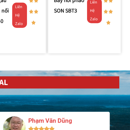
gầu
Bẫy hơi phao
Liên
Liên
 nối
SON SBT3
Hệ
Hệ
Zalo
50
Zalo
AL
Nguyễn Minh Hoàng




