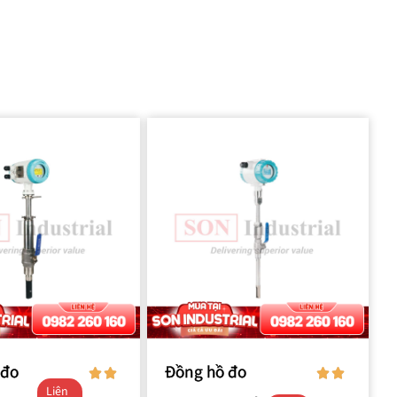
 đo
Đồng hồ đo
Liên