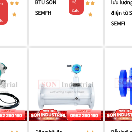
BTU SON
lưu lượn
Hệ
ên
Zalo
SEMFH
điện từ 
ệ
lo
SEMFI