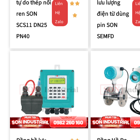
tự do thép nối
lưu lượng
Liên
Li
ren SON
điện từ dùng
Hệ
H
Zalo
Za
SCS11 DN25
pin SON
PN40
SEMFD