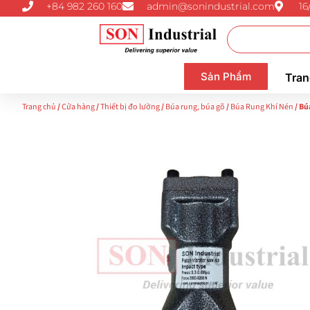
+84 982 260 160
admin@sonindustrial.com
16
Sản Phẩm
Tran
Trang chủ
/
Cửa hàng
/
Thiết bị đo lường
/
Búa rung, búa gõ
/
Búa Rung Khí Nén
/ Bú