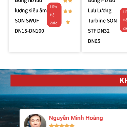
Đồng hồ lưu
Đồng Hồ Đo
Liên
lượng siêu âm
Lưu Lượng
Li
Hệ
SON SWUF
Turbine SON
H
Zalo
Za
DN15-DN100
STF DN32
DN65
K
Lê Quang Huy




