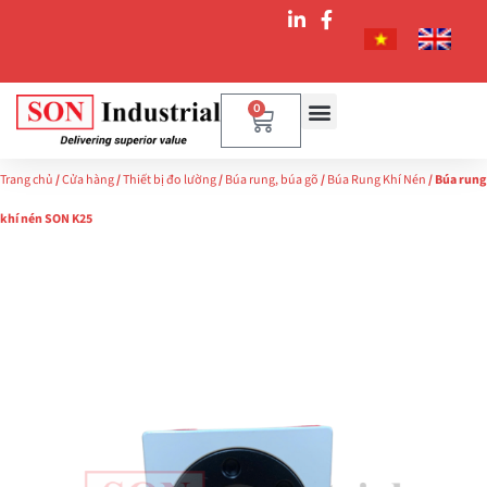
0
Trang chủ
/
Cửa hàng
/
Thiết bị đo lường
/
Búa rung, búa gõ
/
Búa Rung Khí Nén
/ Búa rung
khí nén SON K25