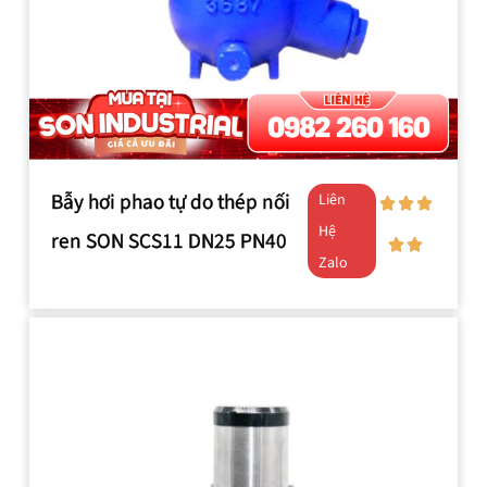
Bẫy hơi phao tự do thép nối
Liên
Hệ
ren SON SCS11 DN25 PN40
Zalo