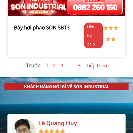
Bẫy hơi phao SON SBT3
Liên
Hệ
Zalo
2
3
5
Tiếp theo
Trước
1
…
KHÁCH HÀNG NÓI GÌ VỀ SON INDUSTRIAL
Lê Quang Huy




