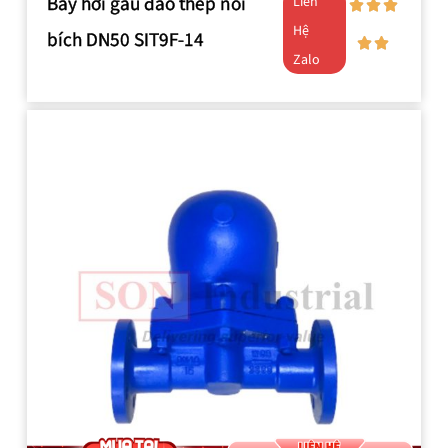
Bẫy hơi gầu đảo thép nối
Liên
Hệ
bích DN50 SIT9F-14
Zalo