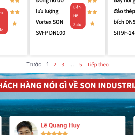
Đồng hồ đo
Bẫy hơi 
Liên
lưu lượng
đảo thép
ên
Hệ
Vortex SON
bích DN
ệ
Zalo
lo
SVFP DN100
SIT9F-14
2
3
5
Tiếp theo
Trước
1
…
HÁCH HÀNG NÓI GÌ VỀ SON INDUSTRI
Phạm Văn Dũng




