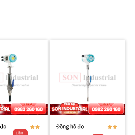
 đo
Đồng hồ đo
Liên