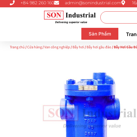
+84 982 260 160
admin@sonindustrial.com
16
Sản Phẩm
Tran
Trang chủ
/
Cửa hàng
/
Van công nghiệp
/
Bẫy hơi
/
Bẫy hơi gầu đảo
/ Bẫy Hơi Gầu Đ