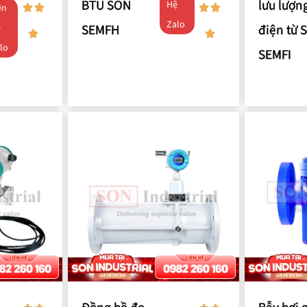
BTU SON
lưu lượn
Hệ
ên
Zalo
SEMFH
điện từ 
ệ
lo
SEMFI