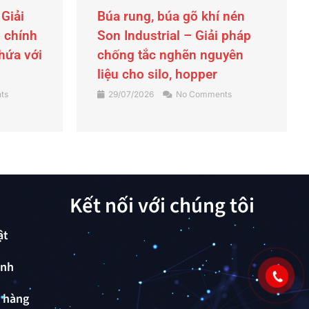
 nén
Tấm bảo ôn cách nhiệt
 pháp
SONCLAD cho trục vít máy
yên
ép nhựa
23/07/2026
No Comments
ts
Kết nối với chúng tôi
ật
ành
ả hàng