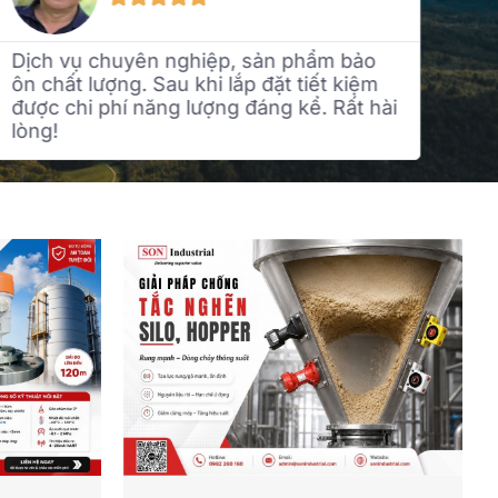
m bảo
Đội ngũ kỹ thuật hỗ trợ tận tình, giao
t kiệm
hàng đúng hẹn. Van và thiết bị công
Rất hài
nghiệp của Son Industrial dùng ổn địn
giá hợp lý.