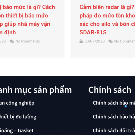
n radar là gì? Giải
Búa rung, búa gõ khí
o mức tồn kho chính
Son Industrial – Giải
o silo và bồn chứa với
chống tắc nghẽn ngu
81S
liệu cho silo, hopper
2026
No Comments
29/07/2026
No Commen
anh mục sản phẩm
Chính sách
an công nghiệp
Chính sách bảo m
hiết bị đo lường
Chính sách bảo h
ioăng – Gasket
Chính sách đổi tr