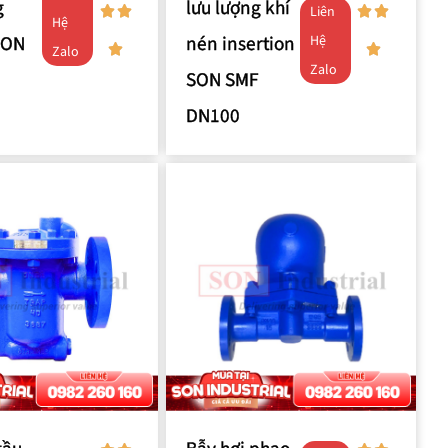
g
lưu lượng khí
Liên
Hệ
SON
nén insertion
Hệ
Zalo
Zalo
SON SMF
DN100