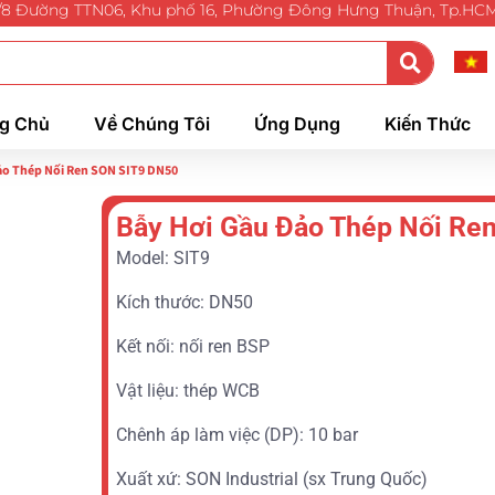
/8 Đường TTN06, Khu phố 16, Phường Đông Hưng Thuận, Tp.HC
g Chủ
Về Chúng Tôi
Ứng Dụng
Kiến Thức
ảo Thép Nối Ren SON SIT9 DN50
Bẫy Hơi Gầu Đảo Thép Nối Re
Model: SIT9
Kích thước: DN50
Kết nối: nối ren BSP
Vật liệu: thép WCB
Chênh áp làm việc (DP): 10 bar
Xuất xứ: SON Industrial (sx Trung Quốc)