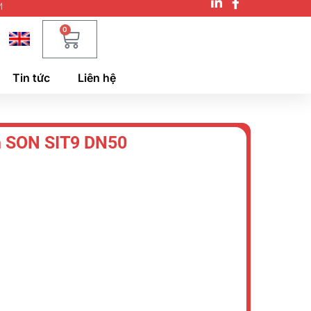
M
0
Tin tức
Liên hệ
n SON SIT9 DN50