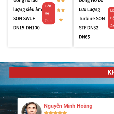
Đồng hồ lưu
Đồng Hồ Đo
Liên
lượng siêu âm
Lưu Lượng
Li
Hệ
SON SWUF
Turbine SON
H
Zalo
Za
DN15-DN100
STF DN32
DN65
K
 Hoàng
Lê Quang Huy




