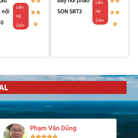
gầu
Bẫy hơi phao
Liên
Liên
 nối
SON SBT3
Hệ
Hệ
Zalo
50
Zalo
AL
Nguyễn Minh Hoàng




