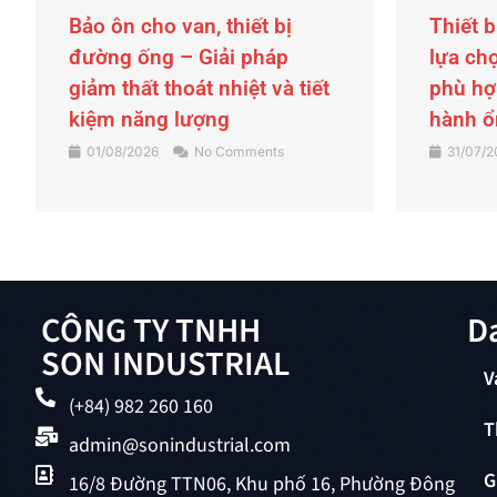
Thiết bị báo mức là gì? Cách
Cảm biế
lựa chọn thiết bị báo mức
pháp đ
phù hợp giúp nhà máy vận
xác ch
hành ổn định
SDAR-
31/07/2026
No Comments
30/07/
CÔNG TY TNHH
D
SON INDUSTRIAL
V
(+84) 982 260 160
T
admin@sonindustrial.com
G
16/8 Đường TTN06, Khu phố 16, Phường Đông