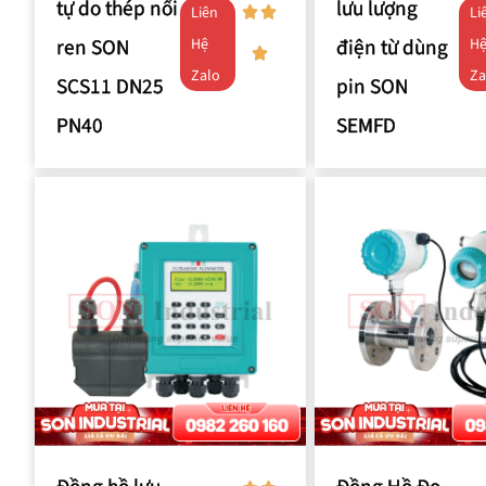
tự do thép nối
lưu lượng
Liên
Li
ren SON
điện từ dùng
Hệ
H
Zalo
Za
SCS11 DN25
pin SON
PN40
SEMFD