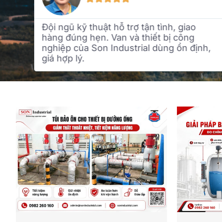
n tình, giao
Giải pháp bảo ôn thông minh,
iết bị công
và bảo trì. Tư vấn rõ ràng, c
l dùng ổn định,
khách hàng chu đáo. Chắc c
tác lâu dài.