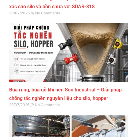
xác cho silo và bồn chứa với SDAR-81S
30/07/2026
No Comments
Búa rung, búa gõ khí nén Son Industrial – Giải pháp
chống tắc nghẽn nguyên liệu cho silo, hopper
29/07/2026
No Comments