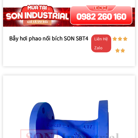
Bẫy hơi phao nối bích SON SBT4
Liên Hệ
Zalo