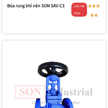
Búa rung khí nén SON SAV-C3
Liên Hệ
Zalo