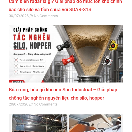
Cảm biến radar là gì? Giải pháp đo mức tồn kho chính
xác cho silo và bồn chứa với SDAR-81S
30/07/2026
No Comments
Búa rung, búa gõ khí nén Son Industrial – Giải pháp
chống tắc nghẽn nguyên liệu cho silo, hopper
29/07/2026
No Comments