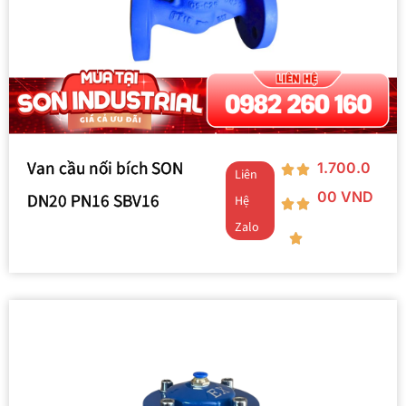
Van cầu nối bích SON
1.700.0
Liên
00
VND
DN20 PN16 SBV16
Hệ
Zalo