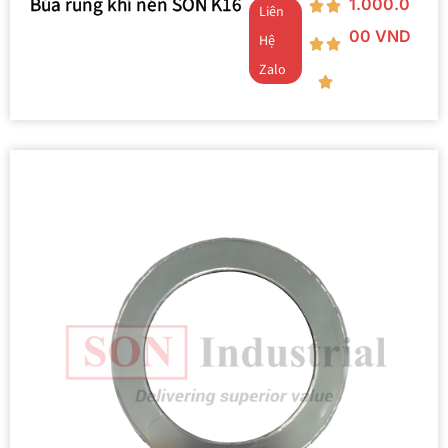
Búa rung khí nén SON K16
1.000.0
Liên
00
VND
Hệ
Zalo