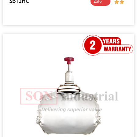
SBT1HC
Zalo