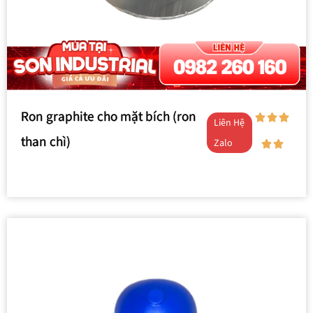
Ron graphite cho mặt bích (ron
Liên Hệ
than chì)
Zalo