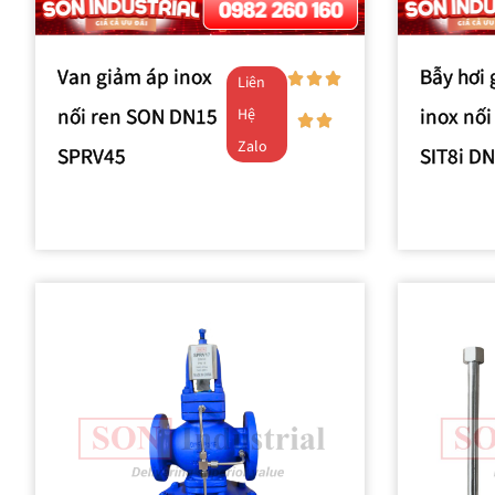
Van giảm áp inox
Bẫy hơi 
Liên
nối ren SON DN15
inox nối
Hệ
Zalo
SPRV45
SIT8i D