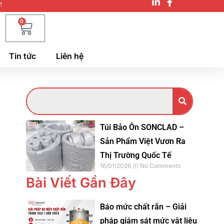
M
0
Tin tức
Liên hệ
Túi Bảo Ôn SONCLAD –
Sản Phẩm Việt Vươn Ra
Thị Trường Quốc Tế
16/01/2026
No Comments
Bài Viết Gần Đây
Báo mức chất rắn – Giải
pháp giám sát mức vật liệu