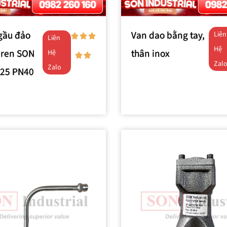
gầu đảo
Van dao bằng tay,
Liên
Liên
Hệ
 ren SON
thân inox
Hệ
Zal
Zalo
N25 PN40