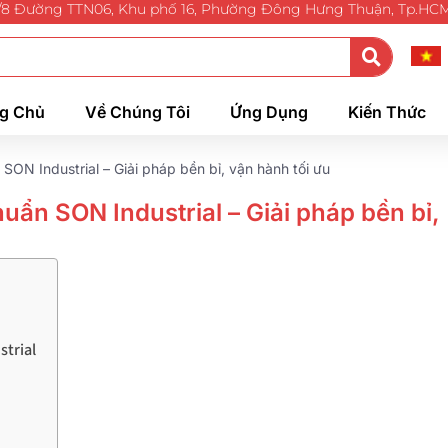
/8 Đường TTN06, Khu phố 16, Phường Đông Hưng Thuận, Tp.HC
g Chủ
Về Chúng Tôi
Ứng Dụng
Kiến Thức
ON Industrial – Giải pháp bền bỉ, vận hành tối ưu
uẩn SON Industrial – Giải pháp bền bỉ,
strial