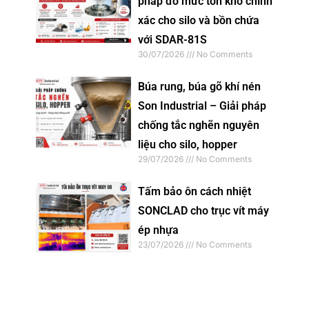
pháp đo mức tồn kho chính
xác cho silo và bồn chứa
với SDAR-81S
30/07/2026
No Comments
Búa rung, búa gõ khí nén
Son Industrial – Giải pháp
chống tắc nghẽn nguyên
liệu cho silo, hopper
29/07/2026
No Comments
Tấm bảo ôn cách nhiệt
SONCLAD cho trục vít máy
ép nhựa
23/07/2026
No Comments