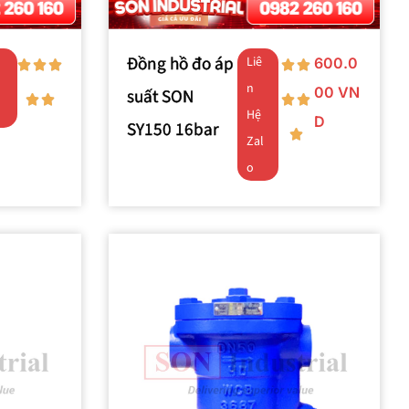
Đồng hồ đo áp
Liê
600.0
n
00
VN
suất SON
o
Hệ
D
SY150 16bar
Zal
o