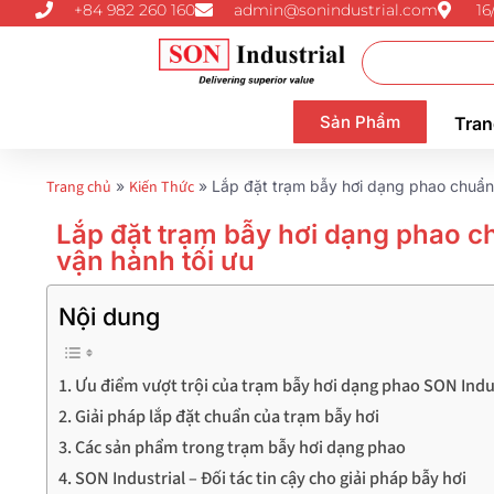
+84 982 260 160
admin@sonindustrial.com
16
Sản Phẩm
Tran
Trang chủ
»
Kiến Thức
»
Lắp đặt trạm bẫy hơi dạng phao chuẩn S
Lắp đặt trạm bẫy hơi dạng phao ch
vận hành tối ưu
Nội dung
Ưu điểm vượt trội của trạm bẫy hơi dạng phao SON Indu
Giải pháp lắp đặt chuẩn của trạm bẫy hơi
Các sản phẩm trong trạm bẫy hơi dạng phao
SON Industrial – Đối tác tin cậy cho giải pháp bẫy hơi