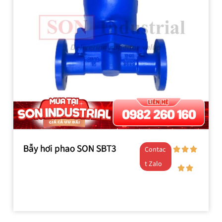
Bẫy hơi phao SON SBT3
Contac
t Zalo