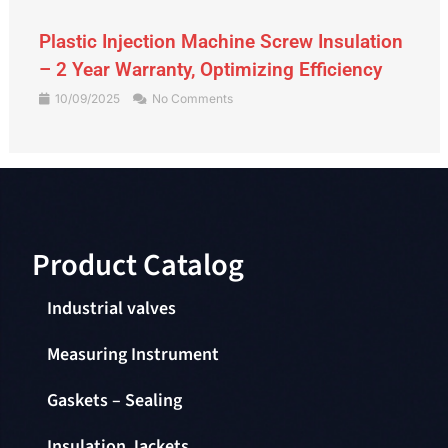
Gate Valve – An Indispensable Device in
the Piping System
09/09/2025
No Comments
Product Catalog​
Industrial valves
Measuring Instrument
Gaskets – Sealing
Insulation Jackets