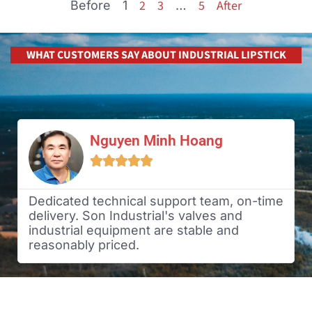
2
3
5
After
Before
1
…
WHAT CUSTOMERS SAY ABOUT INDUSTRIAL LIPSTICK
Le Quang Huy





Smart insulation solution, easy to
disassemble and maintain. Clear
consultation, attentive customer care. Will
definitely cooperate long term.