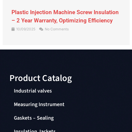
Gate Valve – An Indispensable Device in
the Piping System
09/09/2025
No Comments
Product Catalog​
Industrial valves
Measuring Instrument
Gaskets – Sealing
Insulation Jackets