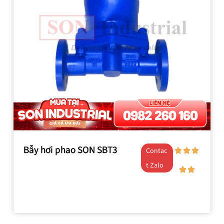
Bẫy hơi phao SON SBT3
Contac
t Zalo