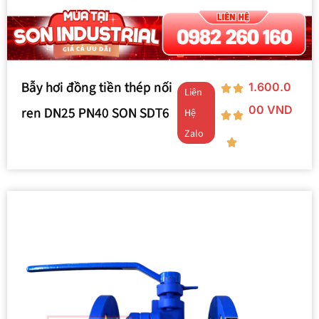
Bẫy hơi đồng tiền thép nối
1.600.0
Liên
00
VND
ren DN25 PN40 SON SDT6
Hệ
Zalo