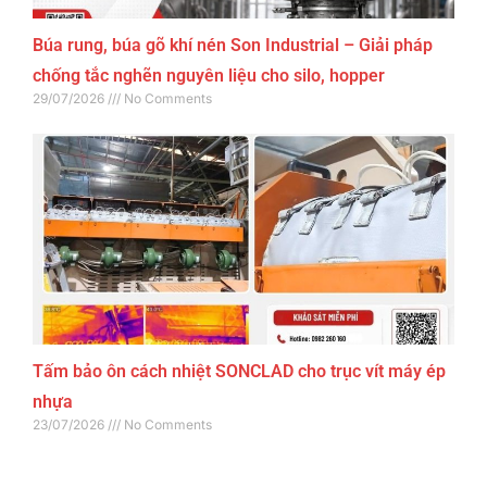
Búa rung, búa gõ khí nén Son Industrial – Giải pháp
chống tắc nghẽn nguyên liệu cho silo, hopper
29/07/2026
No Comments
Tấm bảo ôn cách nhiệt SONCLAD cho trục vít máy ép
nhựa
23/07/2026
No Comments