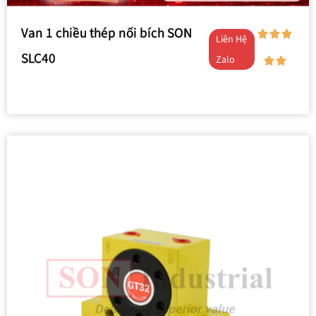
Van 1 chiều thép nối bích SON
Liên Hệ
SLC40
Zalo