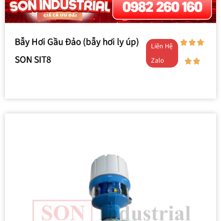
Bẫy Hơi Gầu Đảo (bẫy hơi ly úp)
Liên Hệ
SON SIT8
Zalo