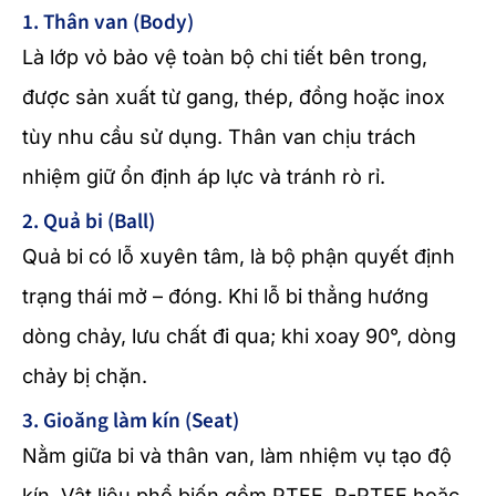
1. Thân van (Body)
Là lớp vỏ bảo vệ toàn bộ chi tiết bên trong,
được sản xuất từ gang, thép, đồng hoặc inox
tùy nhu cầu sử dụng. Thân van chịu trách
nhiệm giữ ổn định áp lực và tránh rò rỉ.
2. Quả bi (Ball)
Quả bi có lỗ xuyên tâm, là bộ phận quyết định
trạng thái mở – đóng. Khi lỗ bi thẳng hướng
dòng chảy, lưu chất đi qua; khi xoay 90°, dòng
chảy bị chặn.
3. Gioăng làm kín (Seat)
Nằm giữa bi và thân van, làm nhiệm vụ tạo độ
kín. Vật liệu phổ biến gồm PTFE, R-PTFE hoặc