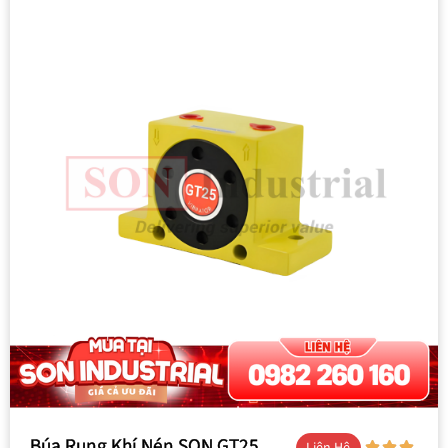
Búa Rung Khí Nén SON GT25